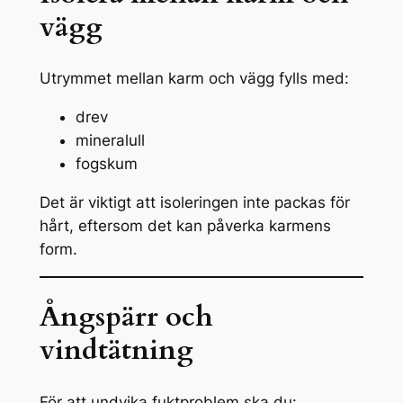
vägg
Utrymmet mellan karm och vägg fylls med:
drev
mineralull
fogskum
Det är viktigt att isoleringen inte packas för
hårt, eftersom det kan påverka karmens
form.
Ångspärr och
vindtätning
För att undvika fuktproblem ska du: