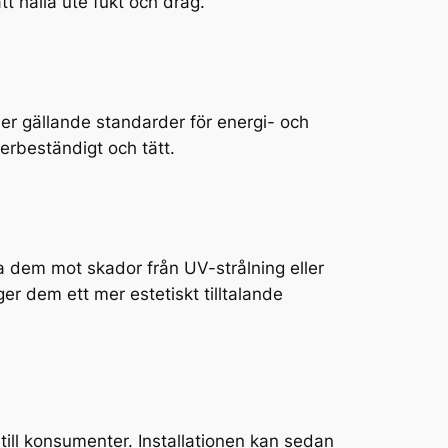
t hålla ute fukt och drag.
ller gällande standarder för energi- och
derbeständigt och tätt.
a dem mot skador från UV-strålning eller
 ger dem ett mer estetiskt tilltalande
t till konsumenter. Installationen kan sedan