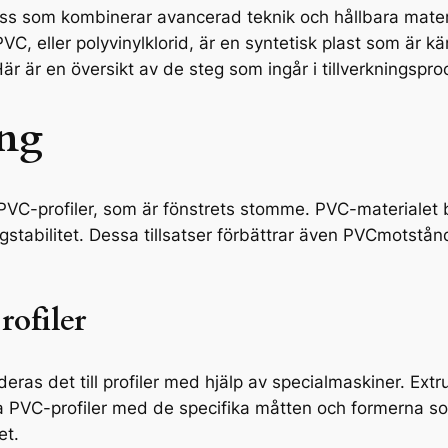
ess som kombinerar avancerad teknik och hållbara mater
VC, eller polyvinylklorid, är en syntetisk plast som är kä
r är en översikt av de steg som ingår i tillverkningspr
ing
PVC-profiler, som är fönstrets stomme. PVC-materialet bl
stabilitet. Dessa tillsatser förbättrar även PVCmotstånd
ofiler
eras det till profiler med hjälp av specialmaskiner. Ext
a PVC-profiler med de specifika måtten och formerna som
et.