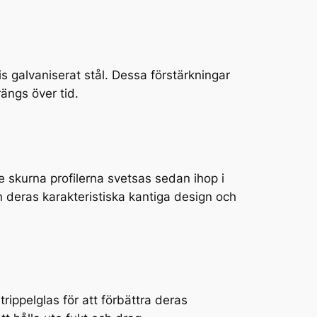
vis galvaniserat stål. Dessa förstärkningar
rängs över tid.
 De skurna profilerna svetsas sedan ihop i
n deras karakteristiska kantiga design och
rippelglas för att förbättra deras