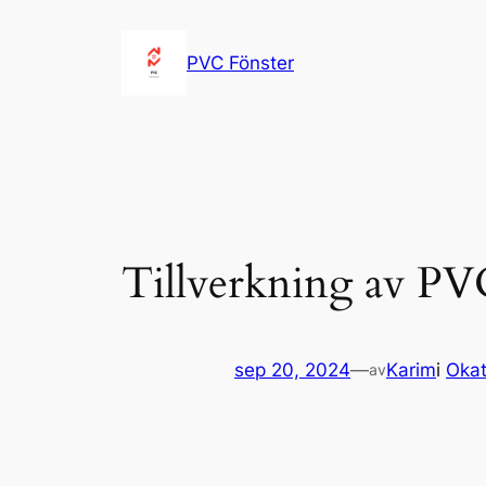
Hoppa
till
PVC Fönster
innehåll
Tillverkning av PV
sep 20, 2024
—
Karim
i
Okat
av