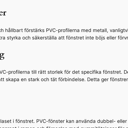
er
 och hållbart förstärks PVC-profilerna med metall, vanligt
ra styrka och säkerställa att fönstret inte böjs eller förv
ng
C-profilerna till rätt storlek för det specifika fönstret.
tt skapa en stark och tät förbindelse. Detta ger fönstre
aset i fönstret. PVC-fönster kan använda dubbel- eller t