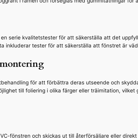
ggrant i ramen och förseglas med gummitätningar för at
n serie kvalitetstester för att säkerställa att det uppfy
ta inkluderar tester för att säkerställa att fönstret är vä
tmontering
ytbehandling för att förbättra deras utseende och skydd
het till foliering i olika färger eller träimitation, vilket
PVC-fönstren och skickas ut till återförsäljare eller direk